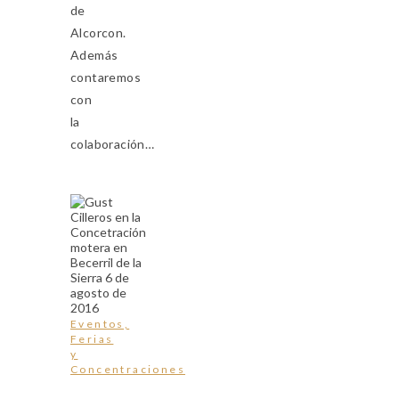
de
Alcorcon.
Además
contaremos
con
la
colaboración…
Eventos,
Ferias
y
Concentraciones