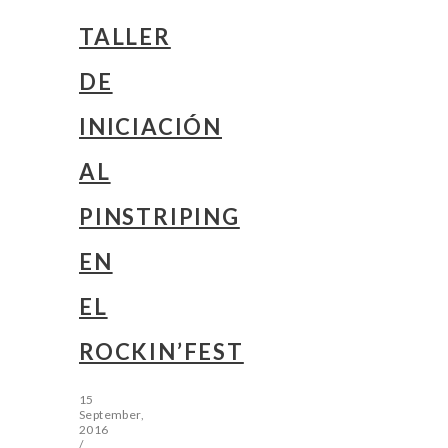
TALLER
DE
INICIACIÓN
AL
PINSTRIPING
EN
EL
ROCKIN’FEST
15
September,
2016
/