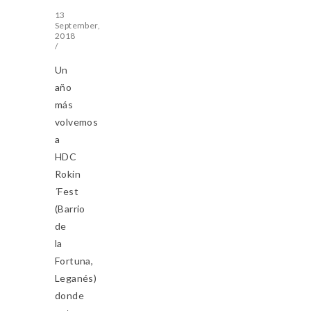
13
September,
2018
/
Un
año
más
volvemos
a
HDC
Rokin
´Fest
(Barrio
de
la
Fortuna,
Leganés)
donde