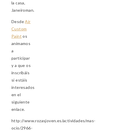
la casa,
Janeiroman.
Desde
Air
Custom
Paint
os
animamos
a
participar
y a que os
inscribáis
si estáis
interesados
en el
siguiente
enlace.
http://www.rozasjoven.es/actividades/mas-
ocio/2966-