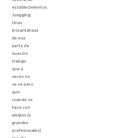
establecimientos
Juegging.
Unas
instantáneas
de esa
parte de
nuestro
trabajo
que a
veces no
se ve pero
que
cuando se
hace con
amigos (y
grandes
profesionales)
resulta