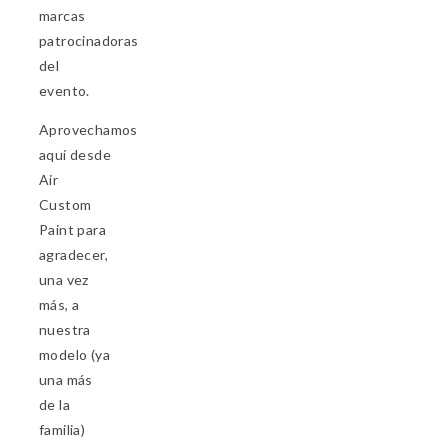
marcas
patrocinadoras
del
evento.
Aprovechamos
aquí desde
Air
Custom
Paint para
agradecer,
una vez
más, a
nuestra
modelo (ya
una más
de la
familia)