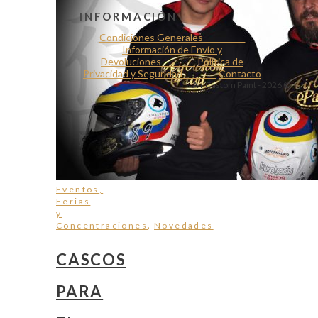
INFORMACIÓN
Condiciones Generales
Información de Envío y
Devoluciones
Política de
Privacidad y Seguridad
Contacto
Air Custom Paint - 2026 ©
Eventos,
Ferias
y
,
Concentraciones
Novedades
CASCOS
PARA