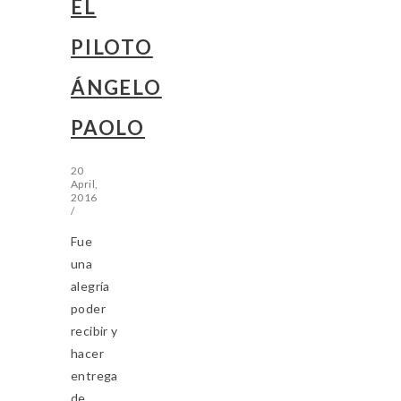
EL
PILOTO
ÁNGELO
PAOLO
20
April,
2016
/
Fue
una
alegría
poder
recibir y
hacer
entrega
de