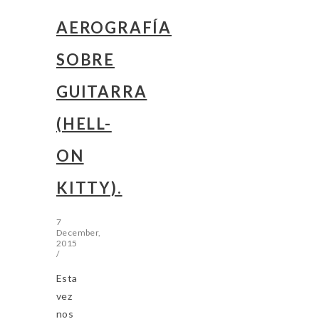
AEROGRAFÍA
SOBRE
GUITARRA
(HELL-
ON
KITTY).
7
December,
2015
/
Esta
vez
nos