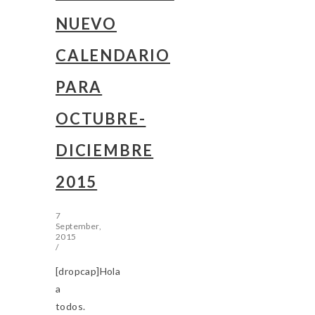
NUEVO
CALENDARIO
PARA
OCTUBRE-
DICIEMBRE
2015
7
September,
2015
/
[dropcap]Hola
a
todos.