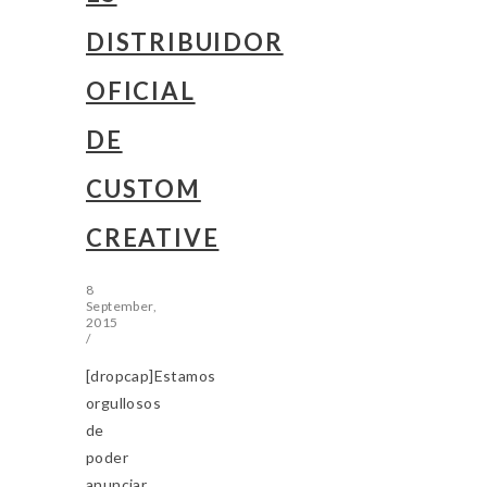
DISTRIBUIDOR
OFICIAL
DE
CUSTOM
CREATIVE
8
September,
2015
/
[dropcap]Estamos
orgullosos
de
poder
anunciar